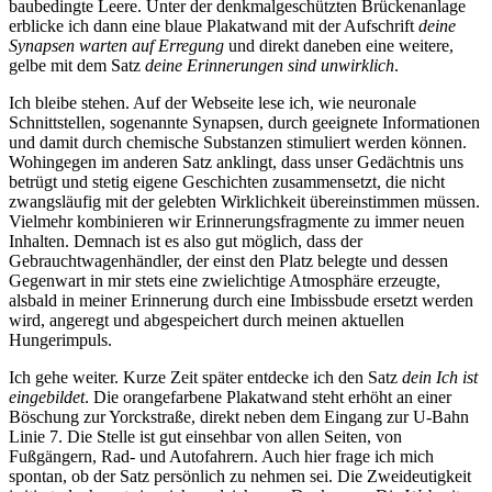
baubedingte Leere. Unter der denkmalgeschützten Brückenanlage
erblicke ich dann eine blaue Plakatwand mit der Aufschrift
deine
Synapsen warten auf Erregung
und direkt daneben eine weitere,
gelbe mit dem Satz
deine Erinnerungen sind unwirklich
.
Ich bleibe stehen. Auf der Webseite lese ich, wie neuronale
Schnittstellen, sogenannte Synapsen, durch geeignete Informationen
und damit durch chemische Substanzen stimuliert werden können.
Wohingegen im anderen Satz anklingt, dass unser Gedächtnis uns
betrügt und stetig eigene Geschichten zusammensetzt, die nicht
zwangsläufig mit der gelebten Wirklichkeit übereinstimmen müssen.
Vielmehr kombinieren wir Erinnerungsfragmente zu immer neuen
Inhalten. Demnach ist es also gut möglich, dass der
Gebrauchtwagenhändler, der einst den Platz belegte und dessen
Gegenwart in mir stets eine zwielichtige Atmosphäre erzeugte,
alsbald in meiner Erinnerung durch eine Imbissbude ersetzt werden
wird, angeregt und abgespeichert durch meinen aktuellen
Hungerimpuls.
Ich gehe weiter. Kurze Zeit später entdecke ich den Satz
dein Ich ist
eingebildet
. Die orangefarbene Plakatwand steht erhöht an einer
Böschung zur Yorckstraße, direkt neben dem Eingang zur U-Bahn
Linie 7. Die Stelle ist gut einsehbar von allen Seiten, von
Fußgängern, Rad- und Autofahrern. Auch hier frage ich mich
spontan, ob der Satz persönlich zu nehmen sei. Die Zweideutigkeit