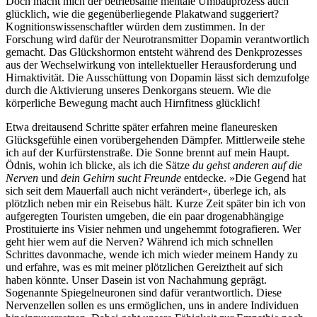
Doch macht mich der betriebsame mentale Umbauprozess auch
glücklich, wie die gegenüberliegende Plakatwand suggeriert?
Kognitionswissenschaftler würden dem zustimmen. In der
Forschung wird dafür der Neurotransmitter Dopamin verantwortlich
gemacht. Das Glückshormon entsteht während des Denkprozesses
aus der Wechselwirkung von intellektueller Herausforderung und
Hirnaktivität. Die Ausschüttung von Dopamin lässt sich demzufolge
durch die Aktivierung unseres Denkorgans steuern. Wie die
körperliche Bewegung macht auch Hirnfitness glücklich!
Etwa dreitausend Schritte später erfahren meine flaneuresken
Glücksgefühle einen vorübergehenden Dämpfer. Mittlerweile stehe
ich auf der Kurfürstenstraße. Die Sonne brennt auf mein Haupt.
Ödnis, wohin ich blicke, als ich die Sätze
du gehst anderen auf die
Nerven
und
dein Gehirn sucht Freunde
entdecke. »Die Gegend hat
sich seit dem Mauerfall auch nicht verändert«, überlege ich, als
plötzlich neben mir ein Reisebus hält. Kurze Zeit später bin ich von
aufgeregten Touristen umgeben, die ein paar drogenabhängige
Prostituierte ins Visier nehmen und ungehemmt fotografieren. Wer
geht hier wem auf die Nerven? Während ich mich schnellen
Schrittes davonmache, wende ich mich wieder meinem Handy zu
und erfahre, was es mit meiner plötzlichen Gereiztheit auf sich
haben könnte. Unser Dasein ist von Nachahmung geprägt.
Sogenannte Spiegelneuronen sind dafür verantwortlich. Diese
Nervenzellen sollen es uns ermöglichen, uns in andere Individuen