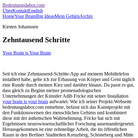
Bedeutungslabor.com
Über
Kontakt
English
Home
Your Brain
Big Ideas
Mein Gehirn
Archiv
Kirsten Johannsen
Zehntausend Schritte
Your Brain is Your Brain
Seit ich eine Zehntausend-Schritte-App auf meinem Mobiltelefon
installiert habe, gehe ich zur Erbauung von Körper und Geist täglich
eine Runde durch meinen Kiez und darüber hinaus. Da passt es gut,
dass gleich zu Beginn meiner promenadologischen
Unternehmungen der Künstler Adib Fricke mit seiner Installation
your brain is your brain
aufwartet. Wie ich seiner Projekt-Webseite
bedeutungslabor.com entnehme, befasst sich das Kunstprojekt mit
den Funktionsweisen des menschlichen Gehirns und kombiniert
diese mit der ästhetischen Wahrnehmung. Fricke hat sich mit
Ergebnissen neurowissenschaftlicher Forschung auseinandergesetzt.
Herausgekommen ist eine zehnteilige Arbeit, die im öffentlichen
Raum in den Berliner Stadtteilen Kreuzberg, Schöneberg und Mitte