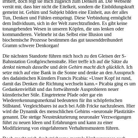
irritiert, doch regt sie mich zugleich zum Denken an. Die Webseite
verrät mir, dass hier nicht die Eitelkeit, sondern die Einbildungskraft
gemeint ist. Gehirn und Subjekt bilden eine Einheit, aus der alles
Tun, Denken und Fühlen entspringt. Diese Verbindung ermöglicht
dem Individuum, sich in der Welt zurechtzufinden. Es gibt keine
tonangebenden Wesen in unseren Köpfen, die uns lenken oder
kommandieren. Vielmehr ist das Selbst eine Illusion und
biochemische Prozesse bestimmen das gut tausenddreihundert
Gramm schwere Denkorgan!
Die nächsten Standorte führen mich hoch zu den Gleisen der S-
Bahnstation Großgörschenstraße. Hier treffe ich auf die Sätze
du
denkst niemals dasselbe
und
dein Gehirn macht dich glücklich
. Ich
setze mich auf eine Bank in die Sonne und denke an den Ausspruch
des dadaistischen Künstlers Francis Picabia: »Unser Kopf ist rund,
damit das Denken die Richtung wechseln kann.« Picabia ging es um
Gedankenvielfalt und das fortwährende Ausprobieren neuer
künstlerischer Stile. Eingetretene Pfade oder gar ein
Wiedererkennungsmerkmal bedeuteten für ihn schöpferischen
Stillstand. Vergleichbares ist auch bei Adib Fricke nachzulesen. Hier
wird die Dynamik des menschlichen Gehirns »neuronale Plastizität«
genannt. Die stetige Neustrukturierung neuronaler Verzweigungen
führt zu neuen Ideen und Erfahrungen und kann zu einer
Modifizierung von eingefahrenen Verhaltensmustern führen.