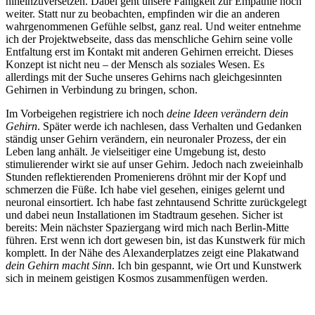
hineinzuversetzen. Dabei geht unsere Fähigkeit zur Empathie noch
weiter. Statt nur zu beobachten, empfinden wir die an anderen
wahrgenommenen Gefühle selbst, ganz real. Und weiter entnehme
ich der Projektwebseite, dass das menschliche Gehirn seine volle
Entfaltung erst im Kontakt mit anderen Gehirnen erreicht. Dieses
Konzept ist nicht neu – der Mensch als soziales Wesen. Es
allerdings mit der Suche unseres Gehirns nach gleichgesinnten
Gehirnen in Verbindung zu bringen, schon.
Im Vorbeigehen registriere ich noch
deine Ideen verändern dein
Gehirn
. Später werde ich nachlesen, dass Verhalten und Gedanken
ständig unser Gehirn verändern, ein neuronaler Prozess, der ein
Leben lang anhält. Je vielseitiger eine Umgebung ist, desto
stimulierender wirkt sie auf unser Gehirn. Jedoch nach zweieinhalb
Stunden reflektierenden Promenierens dröhnt mir der Kopf und
schmerzen die Füße. Ich habe viel gesehen, einiges gelernt und
neuronal einsortiert. Ich habe fast zehntausend Schritte zurückgelegt
und dabei neun Installationen im Stadtraum gesehen. Sicher ist
bereits: Mein nächster Spaziergang wird mich nach Berlin-Mitte
führen. Erst wenn ich dort gewesen bin, ist das Kunstwerk für mich
komplett. In der Nähe des Alexanderplatzes zeigt eine Plakatwand
dein Gehirn macht Sinn
. Ich bin gespannt, wie Ort und Kunstwerk
sich in meinem geistigen Kosmos zusammenfügen werden.