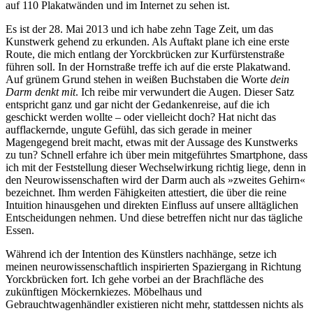
auf 110 Plakatwänden und im Internet zu sehen ist.
Es ist der 28. Mai 2013 und ich habe zehn Tage Zeit, um das
Kunstwerk gehend zu erkunden. Als Auftakt plane ich eine erste
Route, die mich entlang der Yorckbrücken zur Kurfürstenstraße
führen soll. In der Hornstraße treffe ich auf die erste Plakatwand.
Auf grünem Grund stehen in weißen Buchstaben die Worte
dein
Darm denkt mit
. Ich reibe mir verwundert die Augen. Dieser Satz
entspricht ganz und gar nicht der Gedankenreise, auf die ich
geschickt werden wollte – oder vielleicht doch? Hat nicht das
aufflackernde, ungute Gefühl, das sich gerade in meiner
Magengegend breit macht, etwas mit der Aussage des Kunstwerks
zu tun? Schnell erfahre ich über mein mitgeführtes Smartphone, dass
ich mit der Feststellung dieser Wechselwirkung richtig liege, denn in
den Neurowissenschaften wird der Darm auch als »zweites Gehirn«
bezeichnet. Ihm werden Fähigkeiten attestiert, die über die reine
Intuition hinausgehen und direkten Einfluss auf unsere alltäglichen
Entscheidungen nehmen. Und diese betreffen nicht nur das tägliche
Essen.
Während ich der Intention des Künstlers nachhänge, setze ich
meinen neurowissenschaftlich inspirierten Spaziergang in Richtung
Yorckbrücken fort. Ich gehe vorbei an der Brachfläche des
zukünftigen Möckernkiezes. Möbelhaus und
Gebrauchtwagenhändler existieren nicht mehr, stattdessen nichts als